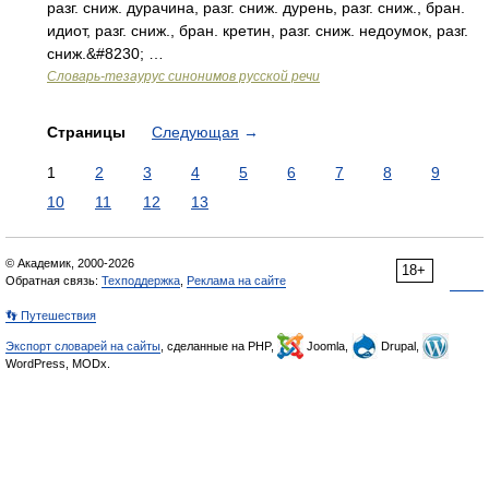
разг. сниж. дурачина, разг. сниж. дурень, разг. сниж., бран.
идиот, разг. сниж., бран. кретин, разг. сниж. недоумок, разг.
сниж.&#8230; …
Словарь-тезаурус синонимов русской речи
Страницы
Следующая
→
1
2
3
4
5
6
7
8
9
10
11
12
13
© Академик, 2000-2026
18+
Обратная связь:
Техподдержка
,
Реклама на сайте
👣 Путешествия
Экспорт словарей на сайты
, сделанные на PHP,
Joomla,
Drupal,
WordPress, MODx.