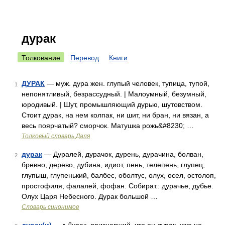
дурак
Толкование
Перевод
Книги
ДУРАК
— муж. дура жен. глупый человек, тупица, тупой,
1
непонятливый, безрассудный. | Малоумный, безумный,
юродивый. | Шут, промышляющий дурью, шутовством.
Стоит дурак, на нем колпак, ни шит, ни бран, ни вязан, а
весь поярчатый? сморчок. Матушка рожь&#8230; …
Толковый словарь Даля
дурак
— Дуралей, дурачок, дурень, дурачина, болван,
2
бревно, дерево, дубина, идиот, пень, телепень, глупец,
глупыш, глупенький, балбес, оболтус, олух, осел, остолоп,
простофиля, фалалей, фофан. Собират.: дурачье, дубье.
Олух Царя Небесного. Дурак большой …
Словарь синонимов