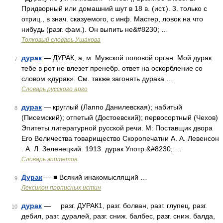
Придворный или домашний шут в 18 в. (ист.). 3. только с
отриц., в знач. сказуемого, с инф. Мастер, ловок на что
нибудь (разг. фам.). Он выпить не&#8230; …
Толковый словарь Ушакова
дурак
— ДУРАК, а, м. Мужской половой орган. Мой дурак
7
тебе в рот не влезет пренебр. ответ на оскорбление со
словом «дурак». См. также загонять дурака …
Словарь русского арго
дурак
— круглый (Лаппо Данилевская); набитый
8
(Писемский); отпетый (Достоевский); первосортный (Чехов)
Эпитеты литературной русской речи. М: Поставщик двора
Его Величества товарищество Скоропечатни А. А. Левенсон
. А. Л. Зеленецкий. 1913. дурак Употр.&#8230; …
Словарь эпитетов
Дурак
— ■ Всякий инакомыслящий …
9
Лексикон прописных истин
дурак
— разг. ДУРАК1, разг. болван, разг. глупец, разг.
10
дебил, разг. дуралей, разг. сниж. балбес, разг. сниж. балда,