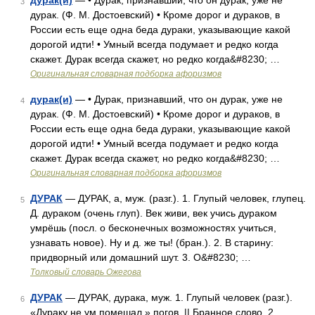
дурак(и)
— • Дурак, признавший, что он дурак, уже не
3
дурак. (Ф. М. Достоевский) • Кроме дорог и дураков, в
России есть еще одна беда дураки, указывающие какой
дорогой идти! • Умный всегда подумает и редко когда
скажет. Дурак всегда скажет, но редко когда&#8230; …
Оригинальная словарная подборка афоризмов
дурак(и)
— • Дурак, признавший, что он дурак, уже не
4
дурак. (Ф. М. Достоевский) • Кроме дорог и дураков, в
России есть еще одна беда дураки, указывающие какой
дорогой идти! • Умный всегда подумает и редко когда
скажет. Дурак всегда скажет, но редко когда&#8230; …
Оригинальная словарная подборка афоризмов
ДУРАК
— ДУРАК, а, муж. (разг.). 1. Глупый человек, глупец.
5
Д. дураком (очень глуп). Век живи, век учись дураком
умрёшь (посл. о бесконечных возможностях учиться,
узнавать новое). Ну и д. же ты! (бран.). 2. В старину:
придворный или домашний шут. 3. О&#8230; …
Толковый словарь Ожегова
ДУРАК
— ДУРАК, дурака, муж. 1. Глупый человек (разг.).
6
«Дураку не ум помешал.» погов. || Бранное слово. 2.